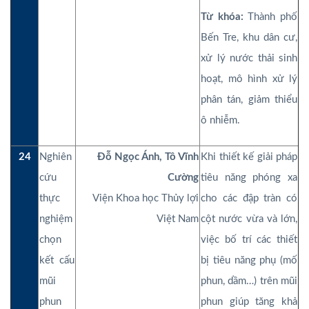
Từ khóa:
Thành phố
Bến Tre, khu dân cư,
xử lý nước thải sinh
hoạt, mô hình xử lý
phân tán, giảm thiểu
ô nhiễm.
24
Nghiên
Đỗ Ngọc Ánh, Tô Vĩnh
Khi thiết kế giải pháp
cứu
Cường
tiêu năng phóng xa
thực
Viện Khoa học Thủy lợi
cho các đập tràn có
nghiệm
Việt Nam
cột nước vừa và lớn,
chọn
việc bố trí các thiết
kết cấu
bị tiêu năng phụ (mố
mũi
phun, dầm…) trên mũi
phun
phun giúp tăng khả