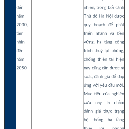
đến
nhiên, trong bối cảnh
năm
Thủ đô Hà Nội được
2030,
quy hoạch để phát
tầm
triển nhanh và bền
nhìn
vững, hạ tầng công
đến
trình thuỷ lợi phòng,
năm
chống thiên tai hiện
2050
nay cũng cần được rà
soát, đánh giá để đáp
ứng với yêu cầu mới.
Mục tiêu của nghiên
cứu này là nhằm
đánh giá thực trạng
hệ thống hạ tầng
thuỷ lợi, phòng