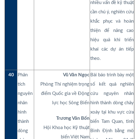
nhiều vấn đề kỹ thuật
cần chú ý, nghiên cứu
khắc phục và hoàn
thiện để nâng cao
hiệu quả khi triển
khai các dự án tiếp
theo.
40
Phân
Vũ Văn Ngọc
Bài báo trình bày một
tích
Phòng Thí nghiệm trọng
số kết quả nghiên
nguyên
điểm Quốc gia về Động
cứu nguyên nhân
nhân
lực học Sông Biển
hình thành dòng chảy
hình
xoáy tại khu vực cửa
Trương Văn Bốn
thành
biển Tam Quan, tỉnh
Hội Khoa học Kỹ thuật
dòng
Bình Định bằng mô
biển Việt Nam