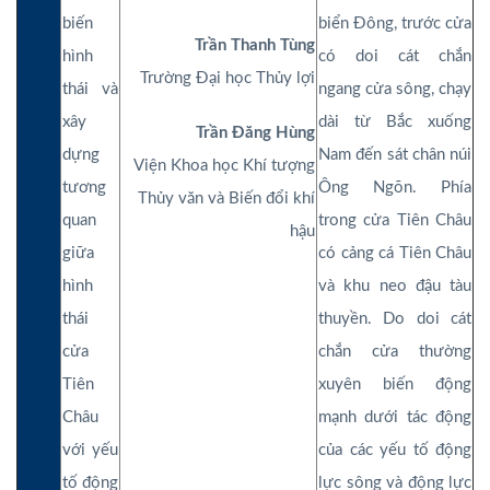
biến
biển Đông, trước cửa
Trần Thanh Tùng
hình
có doi cát chắn
Trường Đại học Thủy lợi
thái và
ngang cửa sông, chạy
xây
dài từ Bắc xuống
Trần Đăng Hùng
dựng
Nam đến sát chân núi
Viện Khoa học Khí tượng
tương
Ông Ngõn. Phía
Thủy văn và Biến đổi khí
quan
trong cửa Tiên Châu
hậu
giữa
có cảng cá Tiên Châu
hình
và khu neo đậu tàu
thái
thuyền. Do doi cát
cửa
chắn cửa thường
Tiên
xuyên biến động
Châu
mạnh dưới tác động
với yếu
của các yếu tố động
tố động
lực sông và động lực