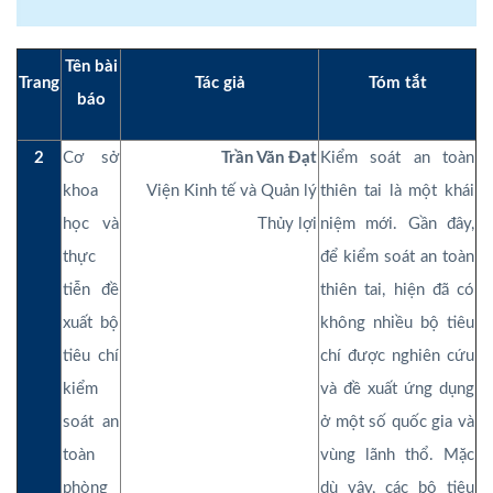
Tên bài
Trang
Tác giả
Tóm tắt
báo
2
Cơ sở
Trần Văn Đạt
Kiểm soát an toàn
khoa
Viện Kinh tế và Quản lý
thiên tai là một khái
học và
Thủy lợi
niệm mới. Gần đây,
thực
để kiểm soát an toàn
tiễn đề
thiên tai, hiện đã có
xuất bộ
không nhiều bộ tiêu
tiêu chí
chí được nghiên cứu
kiểm
và đề xuất ứng dụng
soát an
ở một số quốc gia và
toàn
vùng lãnh thổ. Mặc
phòng
dù vậy, các bộ tiêu