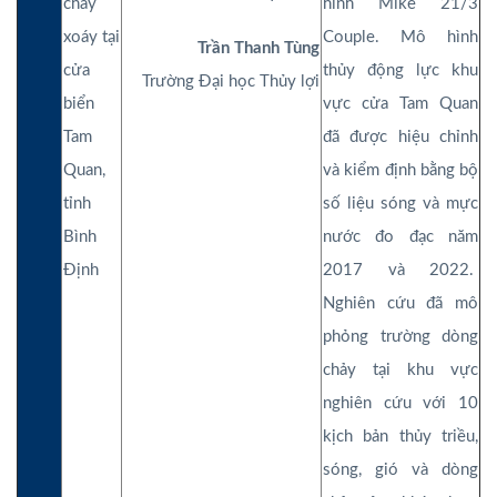
chảy
hình Mike 21/3
xoáy tại
Couple. Mô hình
Trần Thanh Tùng
cửa
thủy động lực khu
Trường Đại học Thủy lợi
biển
vực cửa Tam Quan
Tam
đã được hiệu chỉnh
Quan,
và kiểm định bằng bộ
tỉnh
số liệu sóng và mực
Bình
nước đo đạc năm
Định
2017 và 2022.
Nghiên cứu đã mô
phỏng trường dòng
chảy tại khu vực
nghiên cứu với 10
kịch bản thủy triều,
sóng, gió và dòng