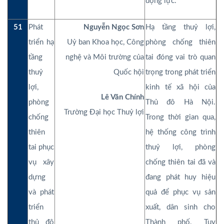
động lực.
51
Phát
Nguyễn Ngọc Sơn
Hạ tầng thuỷ lợi,
triển hạ
Uỷ ban Khoa học, Công
phòng chống thiên
tầng
nghệ và Môi trường của
tai đóng vai trò quan
thuỷ
Quốc hội
trọng trong phát triển
lợi,
kinh tế xã hội của
Lê Văn Chính
phòng
Thủ đô Hà Nội.
Trường Đại học Thuỷ lợi
chống
Trong thời gian qua,
thiên
hệ thống công trình
tai phục
thuỷ lợi, phòng
vụ xây
chống thiên tai đã và
dựng
đang phát huy hiệu
và phát
quả để phục vụ sản
triển
xuất, dân sinh cho
thủ đô
Thành phố. Tuy