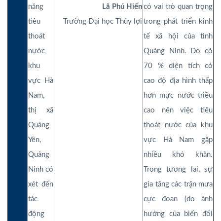
năng
Lã Phú Hiến
có vai trò quan trọng
tiêu
Trường Đại học Thủy lợi
trong phát triển kinh
thoát
tế xã hội của tỉnh
nước
Quảng Ninh. Do có
khu
70 % diện tích có
vực Hà
cao độ địa hình thấp
Nam,
hơn mực nước triều
thị xã
cao nên việc tiêu
Quảng
thoát nước của khu
Yên,
vực Hà Nam gặp
Quảng
nhiều khó khăn.
Ninh có
Trong tương lai, sự
xét đến
gia tăng các trận mưa
tác
cực đoan (do ảnh
động
hưởng của biến đổi