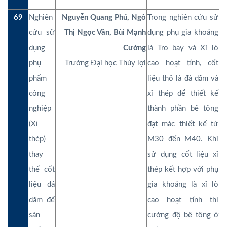
69
Nghiên
Nguyễn Quang Phú, Ngô
Trong nghiên cứu sử
cứu sử
Thị Ngọc Vân, Bùi Mạnh
dụng phụ gia khoáng
dụng
Cường
là Tro bay và Xỉ lò
phụ
Trường Đại học Thủy lợi
cao hoạt tính, cốt
phẩm
liệu thô là đá dăm và
công
xỉ thép để thiết kế
nghiệp
thành phần bê tông
(Xỉ
đạt mác thiết kế từ
thép)
M30 đến M40. Khi
thay
sử dụng cốt liệu xỉ
thế cốt
thép kết hợp với phụ
liệu đá
gia khoáng là xỉ lò
dăm để
cao hoạt tính thì
sản
cường độ bê tông ở