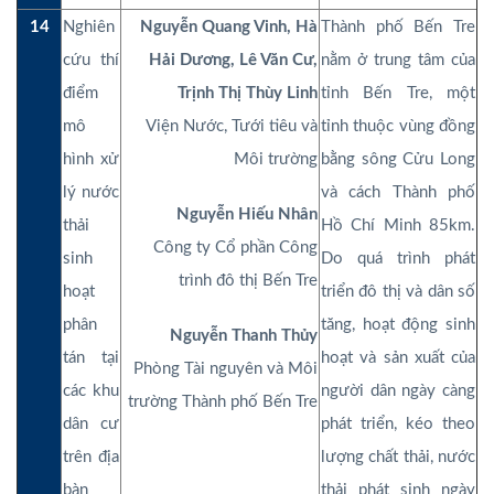
14
Nghiên
Nguyễn Quang Vinh, Hà
Thành phố Bến Tre
cứu thí
Hải Dương, Lê Văn Cư,
nằm ở trung tâm của
điểm
Trịnh Thị Thùy Linh
tỉnh Bến Tre, một
mô
Viện Nước, Tưới tiêu và
tỉnh thuộc vùng đồng
hình xử
Môi trường
bằng sông Cửu Long
lý nước
và cách Thành phố
Nguyễn Hiếu Nhân
thải
Hồ Chí Minh 85km.
Công ty Cổ phần Công
sinh
Do quá trình phát
trình đô thị Bến Tre
hoạt
triển đô thị và dân số
phân
tăng, hoạt động sinh
Nguyễn Thanh Thủy
tán tại
hoạt và sản xuất của
Phòng Tài nguyên và Môi
các khu
người dân ngày càng
trường Thành phố Bến Tre
dân cư
phát triển, kéo theo
trên địa
lượng chất thải, nước
bàn
thải phát sinh ngày