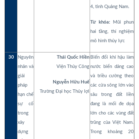
4, tỉnh Quảng Nam.
Từ khóa:
Mũi phun
hai tầng, thí nghiệm
mô hình thủy lực
30
Nguyên
Thái Quốc Hiền
Biến đổi khí hậu làm
nhân và
Viện Thủy Công
nước biển dâng cao
giải
và triều cường theo
Nguyễn Hữu Huế
pháp
các cửa sông lớn vào
Trường Đại học Thủy lợi
hạn chế
sâu trong đất liền
sự cố
đang là mối đe dọa
trong
lớn cho các vùng đất
xây
trũng của Việt Nam.
dựng
Trong khoảng 20