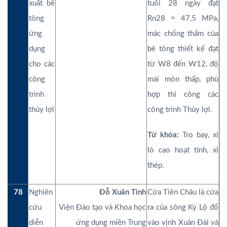
xuất bê
tuổi 28 ngày đạt
tông
Rn28 = 47,5 MPa,
ứng
mác chống thấm của
dụng
bê tông thiết kế đạt
cho các
từ W8 đến W12, độ
công
mài mòn thấp, phù
trình
hợp thi công các
thủy lợi
công trình Thủy lợi.
Từ khóa:
Tro bay, xỉ
lò cao hoạt tính, xỉ
thép.
78
Nghiên
Đỗ Xuân Tình
Cửa Tiên Châu là cửa
cứu
Viện Đào tạo và Khoa học
ra của sông Kỳ Lộ đổ
diễn
ứng dụng miền Trung
vào vịnh Xuân Đài và